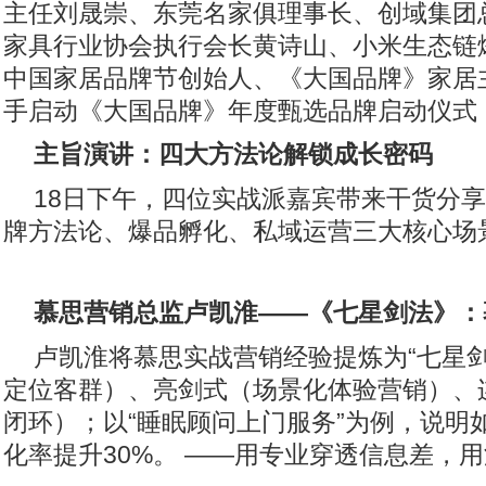
主任刘晟崇、东莞名家俱理事长、创域集团
家具行业协会执行会长黄诗山、小米生态链
中国家居品牌节创始人、《大国品牌》家居
手启动《大国品牌》年度甄选品牌启动仪式
主旨演讲：
四
大方法论解锁
成长
密码
18日下午，四位实战派嘉宾带来干货分
牌方法论、爆品孵化、私域运营三大核心
慕思营销总监卢凯淮
——
《七星剑法》：
卢凯淮将慕思实战营销经验提炼为“七星剑
定位客群）、亮剑式（场景化体验营销）、
闭环）；以“睡眠顾问上门服务”为例，说明
化率提升30%。 ——用专业穿透信息差，