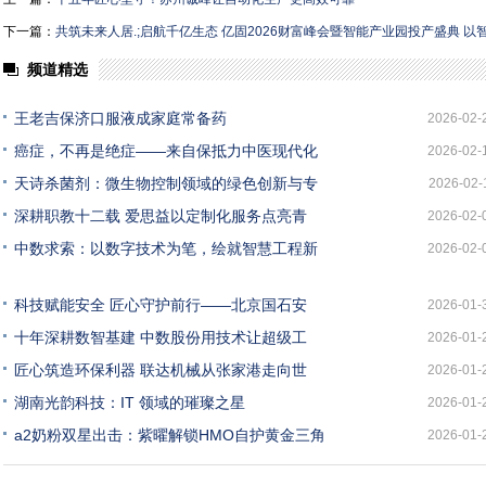
下一篇：
共筑未来人居.;启航千亿生态 亿固2026财富峰会暨智能产业园投产盛典 
频道精选
王老吉保济口服液成家庭常备药
2026-02-
癌症，不再是绝症——来自保抵力中医现代化
2026-02-
天诗杀菌剂：微生物控制领域的绿色创新与专
2026-02-
深耕职教十二载 爱思益以定制化服务点亮青
2026-02-
中数求索：以数字技术为笔，绘就智慧工程新
2026-02-
科技赋能安全 匠心守护前行——北京国石安
2026-01-
十年深耕数智基建 中数股份用技术让超级工
2026-01-
匠心筑造环保利器 联达机械从张家港走向世
2026-01-
湖南光韵科技：IT 领域的璀璨之星
2026-01-
a2奶粉双星出击：紫曜解锁HMO自护黄金三角
2026-01-