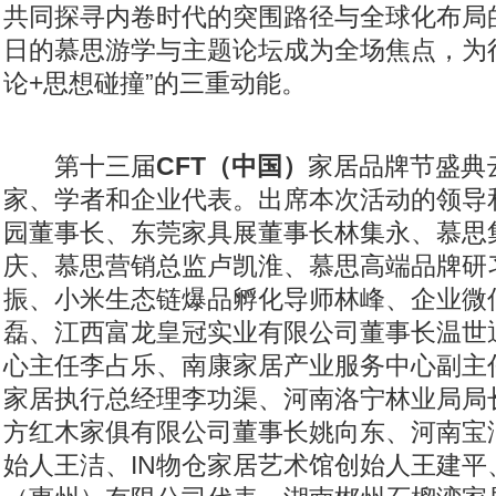
共同探寻内卷时代的突围路径与全球化布局
日的慕思游学与主题论坛成为全场焦点，为行
论+思想碰撞”的三重动能。
第十三届
CFT
（
中国
）
家居品牌节盛典
家、学者和企业代表。出席本次活动的领导
园董事长、东莞家具展董事长林集永、慕思
庆、慕思营销总监卢凯淮、慕思高端品牌研
振、小米生态链爆品孵化导师林峰、企业微
磊、江西富龙皇冠实业有限公司董事长温世
心主任李占乐、南康家居产业服务中心副主
家居执行总经理李功渠、河南洛宁林业局局
方红木家俱有限公司董事长姚向东、河南宝
始人王洁、IN物仓家居艺术馆创始人王建平