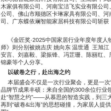
木家俱有限公司、河南宝洁飞实业有限公司
公司、佛山市顺德区卡琳家具有限公司、河
司、广东蝶依斓智能家居科技有限公司斩获
《金匠奖·2025中国家居行业年度年度人
师》则分别被姚吉庆 姚向东 温世通 王旭江
安言、刘嘉毅、梁振锋、冯芷珊、陈丽红、
锦豪等个人分享。
以
破卷
之行，赴
出海
之约
本届盛会不仅是一次行业聚会，更是一次“
品牌节成果丰硕：来自全国的300余位行业
赴“智慧之约”——从慕思的智造实践，到三
再到“破卷&出海”的思想碰撞，为家居人提