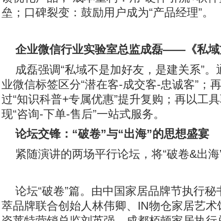
垒；口碑裂变：鼓励用户成为“产品经理”。
企业微信行业实验室总监成磊
——《
私域
成磊强调“私域不是加好友，是建关系”。
业微信标签区分“潜在客-成交客-忠诚客”；
过“知识科普+专属优惠”提升复购；再以工
现“咨询-下单-售后”一站式服务。
论坛交锋：“破卷”与“出海”的思想盛宴
紧随演讲的两场平行论坛，将“破卷&出海
论坛“破卷”篇。由中国家居品牌节执行秘
萃品牌联合创始人林伟卿、IN物仓家居艺术
姿莱特营销总监刘英强、成都栢顿家居执行